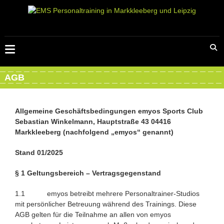
Zum
Inhalt
springen
EMS
PERSONALTRAINING
IN
AGB
MARKKLEEBERG
UND
Allgemeine Geschäftsbedingungen emyos Sports Club
LEIPZIG
Sebastian Winkelmann, Hauptstraße 43 04416
Markkleeberg (nachfolgend „emyos“ genannt)
EMS
Personalraining
Stand 01/2025
Markkleeberg
§ 1 Geltungsbereich – Vertragsgegenstand
und
Leipzig
1.1 emyos betreibt mehrere Personaltrainer-Studios
mit persönlicher Betreuung während des Trainings. Diese
AGB gelten für die Teilnahme an allen von emyos