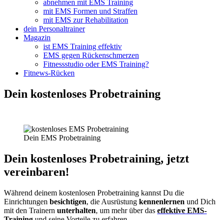
abnehmen mit EMS Training
mit EMS Formen und Straffen
mit EMS zur Rehabilitation
dein Personaltrainer
Magazin
ist EMS Training effektiv
EMS gegen Rückenschmerzen
Fitnessstudio oder EMS Training?
Fitnews-Rücken
Dein kostenloses Probetraining
Dein EMS Probetraining
Dein kostenloses Probetraining, jetzt
vereinbaren!
Während deinem kostenlosen Probetraining kannst Du die
Einrichtungen
besichtigen
, die Ausrüstung
kennenlernen
und Dich
mit den Trainern
unterhalten
, um mehr über das
effektive EMS-
Trainin
g
und seine Vorteile zu erfahren.